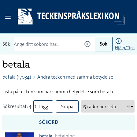
Sök:
Sök
Hjälp/Tips
betala
betala (17034)
Andra tecken med samma betydelse
Lista på tecken som har samma betydelse som betala
Sökresultat: 4 st
Lägg
Skapa
till
PDF
SÖKORD
alla i
betala
betalning