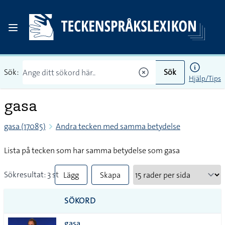
Sök:
Sök
Hjälp/Tips
gasa
gasa (17085)
Andra tecken med samma betydelse
Lista på tecken som har samma betydelse som gasa
Sökresultat: 3 st
Lägg
Skapa
till
PDF
SÖKORD
alla i
gasa