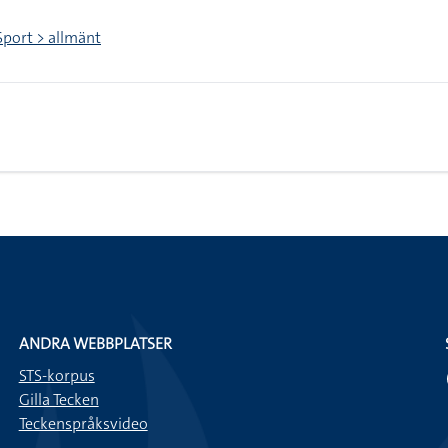
Sport > allmänt
ANDRA WEBBPLATSER
STS-korpus
Gilla Tecken
Teckenspråksvideo