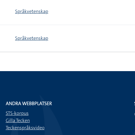
Språkvetenskap
Språkvetenskap
ANDRA WEBBPLATSER
STS-korpus
Gilla Tecken
Teckenspråksvideo