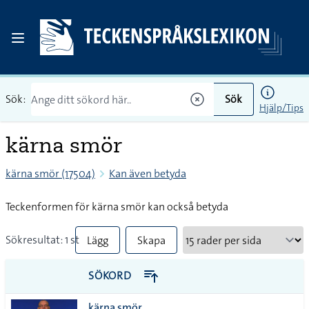
Sök:
Sök
Hjälp/Tips
kärna smör
kärna smör (17504)
Kan även betyda
Teckenformen för kärna smör kan också betyda
Sökresultat: 1 st
Lägg
Skapa
till
PDF
SÖKORD
alla i
kärna smör