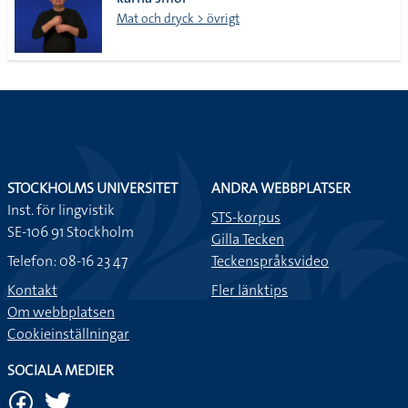
lista
Mat och dryck > övrigt
STOCKHOLMS UNIVERSITET
ANDRA WEBBPLATSER
Inst. för lingvistik
STS-korpus
SE-106 91 Stockholm
Gilla Tecken
Telefon: 08-16 23 47
Teckenspråksvideo
Kontakt
Fler länktips
Om webbplatsen
Cookieinställningar
SOCIALA MEDIER