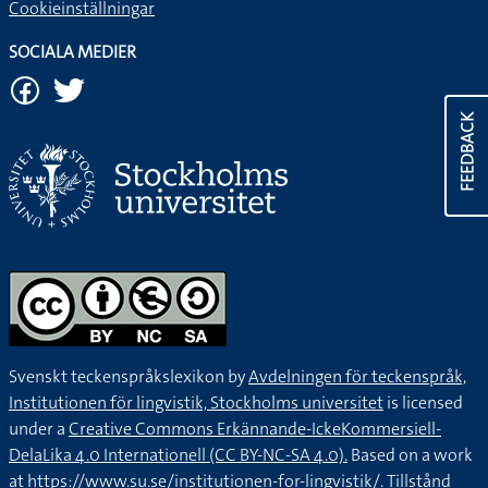
Cookieinställningar
SOCIALA MEDIER
FEEDBACK
Svenskt teckenspråkslexikon by
Avdelningen för teckenspråk,
Institutionen för lingvistik, Stockholms universitet
is licensed
under a
Creative Commons Erkännande-IckeKommersiell-
DelaLika 4.0 Internationell (CC BY-NC-SA 4.0).
Based on a work
at
https://www.su.se/institutionen-for-lingvistik/
. Tillstånd