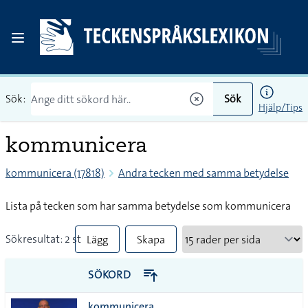
Sök:
Sök
Hjälp/Tips
kommunicera
kommunicera (17818)
Andra tecken med samma betydelse
Lista på tecken som har samma betydelse som kommunicera
Sökresultat: 2 st
Lägg
Skapa
till
PDF
SÖKORD
alla i
kommunicera