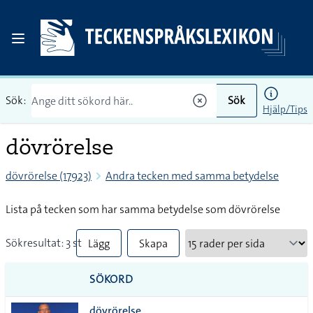
Sök:
Sök
Hjälp/Tips
dövrörelse
dövrörelse (17923)
Andra tecken med samma betydelse
Lista på tecken som har samma betydelse som dövrörelse
Sökresultat: 3 st
Lägg
Skapa
till
PDF
SÖKORD
alla i
dövrörelse