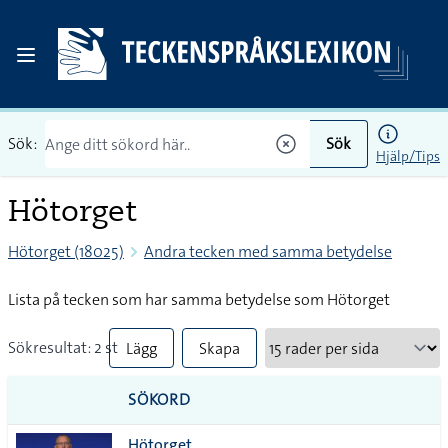
Sök:
Sök
Hjälp/Tips
Hötorget
Hötorget (18025)
Andra tecken med samma betydelse
Lista på tecken som har samma betydelse som Hötorget
Sökresultat: 2 st
Lägg
Skapa
till
PDF
SÖKORD
alla i
Hötorget