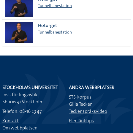
lista
Tunnelbanestation
Hötorget
Tunnelbanestation
STOCKHOLMS UNIVERSITET
ANDRA WEBBPLATSER
Inst. för lingvistik
STS-korpus
SE-106 91 Stockholm
Gilla Tecken
Telefon: 08-16 23 47
Teckenspråksvideo
Kontakt
Fler länktips
Om webbplatsen