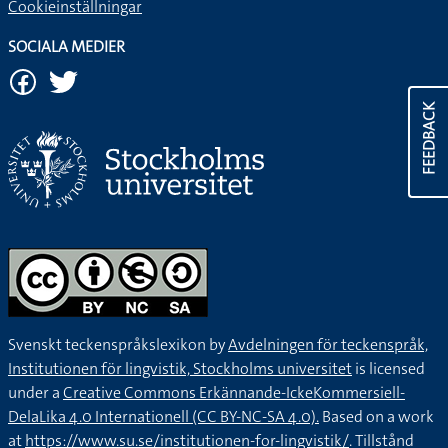
Cookieinställningar
SOCIALA MEDIER
FEEDBACK
Svenskt teckenspråkslexikon by
Avdelningen för teckenspråk,
Institutionen för lingvistik, Stockholms universitet
is licensed
under a
Creative Commons Erkännande-IckeKommersiell-
DelaLika 4.0 Internationell (CC BY-NC-SA 4.0).
Based on a work
at
https://www.su.se/institutionen-for-lingvistik/
. Tillstånd