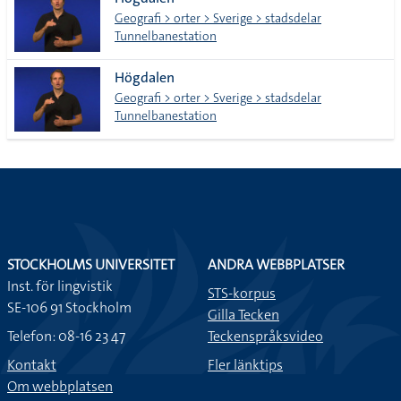
lista
Geografi > orter > Sverige > stadsdelar
Tunnelbanestation
Högdalen
Geografi > orter > Sverige > stadsdelar
Tunnelbanestation
STOCKHOLMS UNIVERSITET
ANDRA WEBBPLATSER
Inst. för lingvistik
STS-korpus
SE-106 91 Stockholm
Gilla Tecken
Telefon: 08-16 23 47
Teckenspråksvideo
Kontakt
Fler länktips
Om webbplatsen