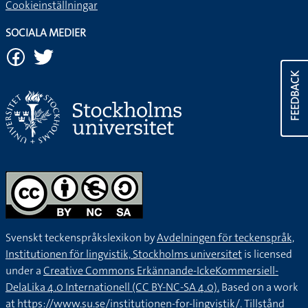
Cookieinställningar
SOCIALA MEDIER
FEEDBACK
Svenskt teckenspråkslexikon by
Avdelningen för teckenspråk,
Institutionen för lingvistik, Stockholms universitet
is licensed
under a
Creative Commons Erkännande-IckeKommersiell-
DelaLika 4.0 Internationell (CC BY-NC-SA 4.0).
Based on a work
at
https://www.su.se/institutionen-for-lingvistik/
. Tillstånd