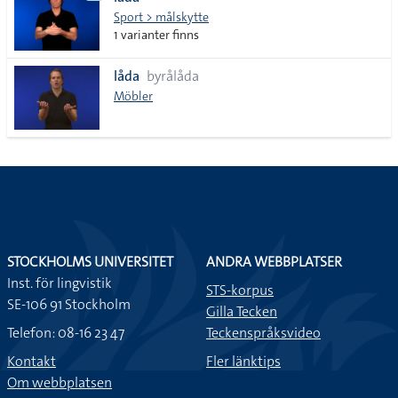
lista
Sport > målskytte
1 varianter finns
låda
byrålåda
Möbler
STOCKHOLMS UNIVERSITET
ANDRA WEBBPLATSER
Inst. för lingvistik
STS-korpus
SE-106 91 Stockholm
Gilla Tecken
Telefon: 08-16 23 47
Teckenspråksvideo
Kontakt
Fler länktips
Om webbplatsen