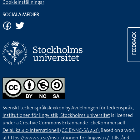
Cookieinställningar
SOCIALA MEDIER
FEEDBACK
Svenskt teckenspråkslexikon by
Avdelningen för teckenspråk,
Institutionen för lingvistik, Stockholms universitet
is licensed
under a
Creative Commons Erkännande-IckeKommersiell-
DelaLika 4.0 Internationell (CC BY-NC-SA 4.0).
Based on a work
at
https://www.su.se/institutionen-for-lingvistik/
. Tillstånd