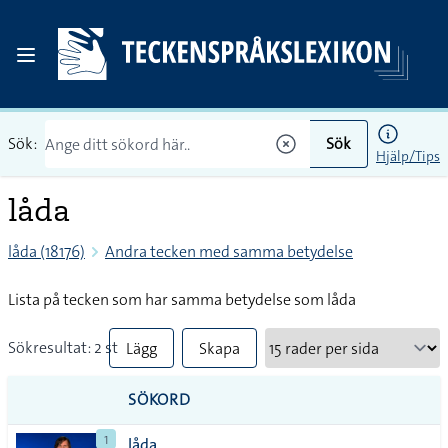
Sök:
Sök
Hjälp/Tips
låda
låda (18176)
Andra tecken med samma betydelse
Lista på tecken som har samma betydelse som låda
Sökresultat: 2 st
Lägg
Skapa
till
PDF
SÖKORD
alla i
1
låda