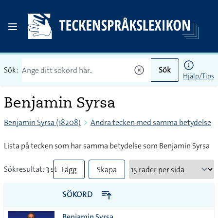
Sök:
Sök
Hjälp/Tips
Benjamin Syrsa
Benjamin Syrsa (18208)
Andra tecken med samma betydelse
Lista på tecken som har samma betydelse som Benjamin Syrsa
Sökresultat: 3 st
Lägg
Skapa
till
PDF
SÖKORD
alla i
Benjamin Syrsa