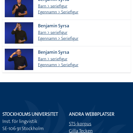
lista
Barn > seriefigur
Egennamn > Seriefigur
Benjamin Syrsa
Barn > seriefigur
Egennamn > Seriefigur
Benjamin Syrsa
Barn > seriefigur
Egennamn > Seriefigur
STOCKHOLMS UNIVERSITET
ANDRA WEBBPLATSER
Inst. för lingvistik
STS-korpus
SE-106 91 Stockholm
Gilla Tecken