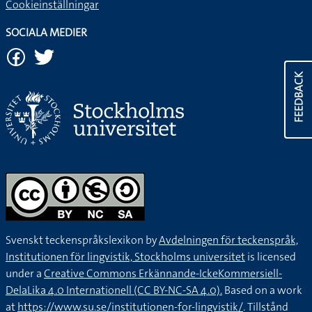
Cookieinställningar
SOCIALA MEDIER
FEEDBACK
Svenskt teckenspråkslexikon by
Avdelningen för teckenspråk,
Institutionen för lingvistik, Stockholms universitet
is licensed
under a
Creative Commons Erkännande-IckeKommersiell-
DelaLika 4.0 Internationell (CC BY-NC-SA 4.0).
Based on a work
at
https://www.su.se/institutionen-for-lingvistik/
. Tillstånd