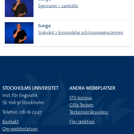
lista
Egennamn > samhälle
tunga
Sjukvård > kroppsdelar och kroppsegna ämnen
STOCKHOLMS UNIVERSITET
ANDRA WEBBPLATSER
Inst. för lingvistik
STS-korpus
SE-106 91 Stockholm
Gilla Tecken
Telefon: 08-16 23 47
Teckenspråksvideo
Kontakt
Fler länktips
Om webbplatsen