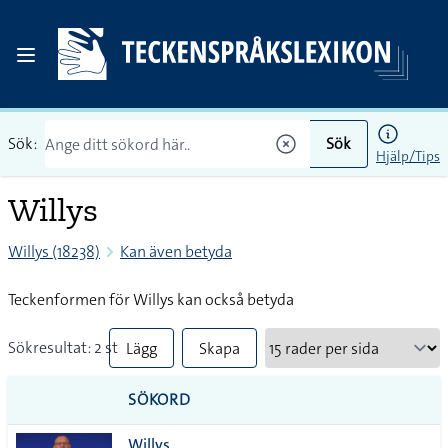
Sök:
Sök
Hjälp/Tips
Willys
Willys (18238)
Kan även betyda
Teckenformen för Willys kan också betyda
Sökresultat: 2 st
Lägg
Skapa
till
PDF
SÖKORD
alla i
Willys