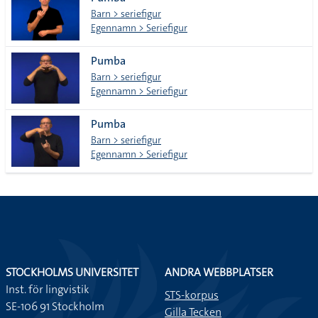
lista
Barn > seriefigur
Egennamn > Seriefigur
Pumba
Barn > seriefigur
Egennamn > Seriefigur
Pumba
Barn > seriefigur
Egennamn > Seriefigur
STOCKHOLMS UNIVERSITET
ANDRA WEBBPLATSER
Inst. för lingvistik
STS-korpus
SE-106 91 Stockholm
Gilla Tecken