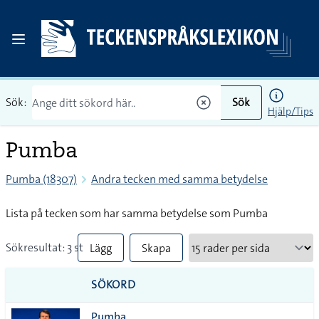
Sök:
Sök
Hjälp/Tips
Pumba
Pumba (18307)
Andra tecken med samma betydelse
Lista på tecken som har samma betydelse som Pumba
Sökresultat: 3 st
Lägg
Skapa
till
PDF
SÖKORD
alla i
Pumba