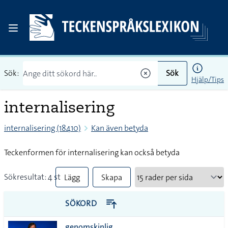
Sök:
Sök
Hjälp/Tips
internalisering
internalisering (18410)
Kan även betyda
Teckenformen för internalisering kan också betyda
Sökresultat: 4 st
Lägg
Skapa
till
PDF
SÖKORD
alla i
genomskinlig