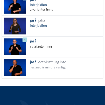
lista
Interjektion
2 varianter finns
jaså
jaha
Interjektion
1
jaså
1 varianter finns
jaså
det visste jag inte
Tecknet är mindre vanligt