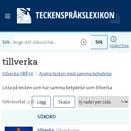
Sök:
Sök
Hjälp/Tips
tillverka
tillverka (18833)
Andra tecken med samma betydelse
Lista på tecken som har samma betydelse som tillverka
Sökresultat: 2 st
Lägg
Skapa
till
PDF
SÖKORD
alla i
tillverka
tillverkning