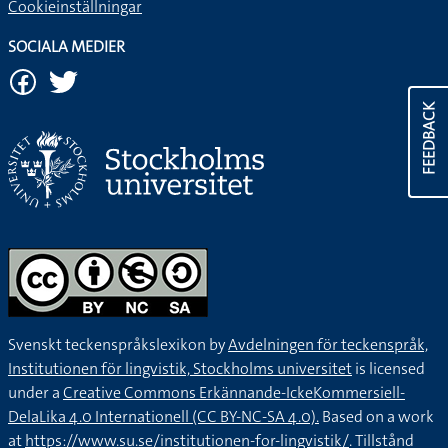
Cookieinställningar
SOCIALA MEDIER
FEEDBACK
Svenskt teckenspråkslexikon by
Avdelningen för teckenspråk,
Institutionen för lingvistik, Stockholms universitet
is licensed
under a
Creative Commons Erkännande-IckeKommersiell-
DelaLika 4.0 Internationell (CC BY-NC-SA 4.0).
Based on a work
at
https://www.su.se/institutionen-for-lingvistik/
. Tillstånd