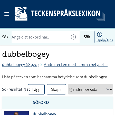
Sök:
Sök
Hjälp/Tips
dubbelbogey
dubbelbogey (18920)
Andra tecken med samma betydelse
Lista på tecken som har samma betydelse som dubbelbogey
Sökresultat: 3 st
Lägg
Skapa
till
PDF
SÖKORD
alla i
dubbelbogey