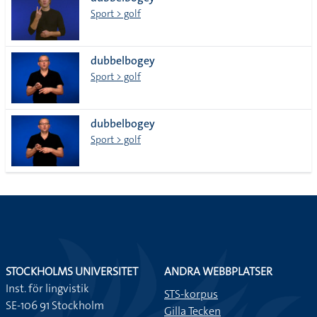
lista
Sport > golf
dubbelbogey
Sport > golf
dubbelbogey
Sport > golf
STOCKHOLMS UNIVERSITET
ANDRA WEBBPLATSER
Inst. för lingvistik
STS-korpus
SE-106 91 Stockholm
Gilla Tecken