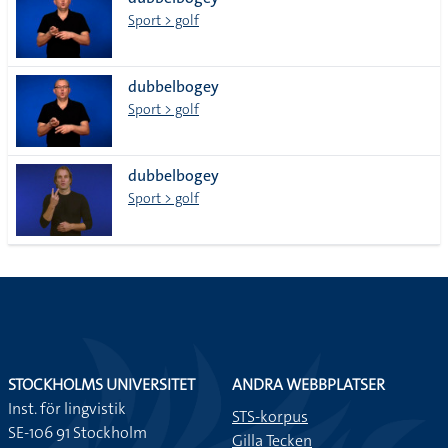
lista
Sport > golf
dubbelbogey
Sport > golf
dubbelbogey
Sport > golf
STOCKHOLMS UNIVERSITET
ANDRA WEBBPLATSER
Inst. för lingvistik
STS-korpus
SE-106 91 Stockholm
Gilla Tecken