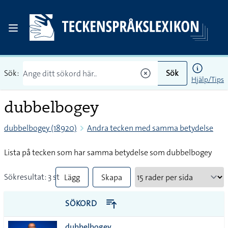
Sök:
Sök
Hjälp/Tips
dubbelbogey
dubbelbogey (18920)
Andra tecken med samma betydelse
Lista på tecken som har samma betydelse som dubbelbogey
Sökresultat: 3 st
Lägg
Skapa
till
PDF
SÖKORD
alla i
dubbelbogey