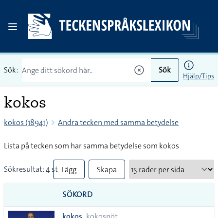
Sök:
Sök
Hjälp/Tips
kokos
kokos (18941)
Andra tecken med samma betydelse
Lista på tecken som har samma betydelse som kokos
Sökresultat: 4 st
Lägg
Skapa
till
PDF
SÖKORD
alla i
kokos
kokosnöt