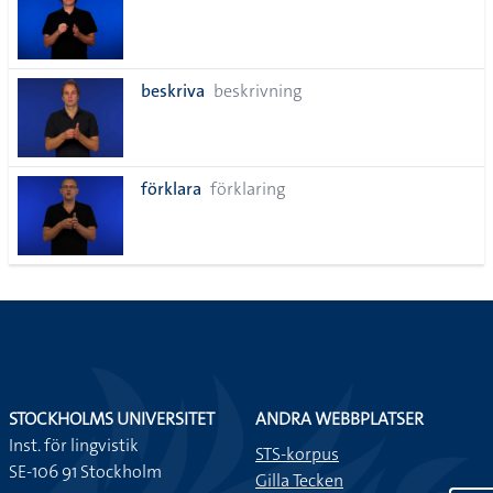
beskriva
beskrivning
förklara
förklaring
STOCKHOLMS UNIVERSITET
ANDRA WEBBPLATSER
Inst. för lingvistik
STS-korpus
SE-106 91 Stockholm
Gilla Tecken