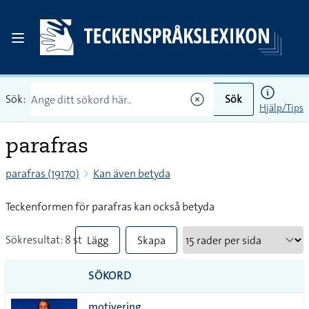
Sök:
Sök
Hjälp/Tips
parafras
parafras (19170)
Kan även betyda
Teckenformen för parafras kan också betyda
Sökresultat: 8 st
Lägg
Skapa
till
PDF
SÖKORD
alla i
motivering