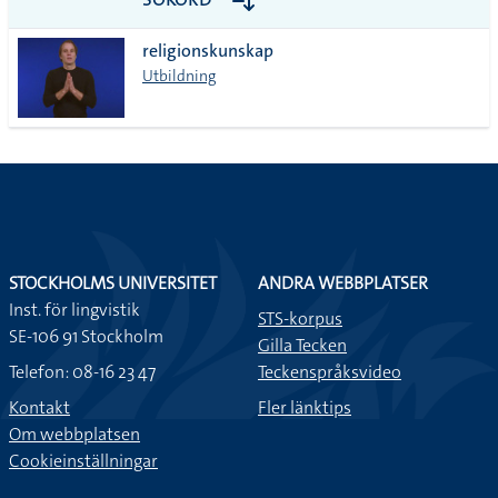
alla i
religionskunskap
lista
Utbildning
STOCKHOLMS UNIVERSITET
ANDRA WEBBPLATSER
Inst. för lingvistik
STS-korpus
SE-106 91 Stockholm
Gilla Tecken
Telefon: 08-16 23 47
Teckenspråksvideo
Kontakt
Fler länktips
Om webbplatsen
Cookieinställningar