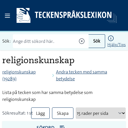
Sök:
Sök
Hjälp/Tips
religionskunskap
religionskunskap
Andra tecken med samma
(19289)
betydelse
Lista på tecken som har samma betydelse som
religionskunskap
Sökresultat: 1 st
Lägg
Skapa
till
PDF
SÖKORD