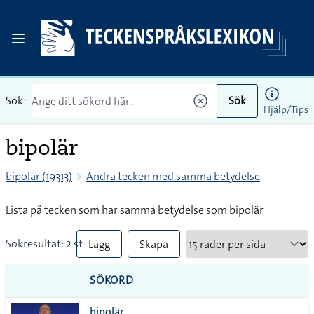
Sök:
Sök
Hjälp/Tips
bipolär
bipolär (19313)
Andra tecken med samma betydelse
Lista på tecken som har samma betydelse som bipolär
Sökresultat: 2 st
Lägg
Skapa
till
PDF
SÖKORD
alla i
bipolär