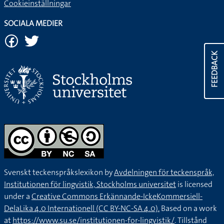
Cookieinställningar
SOCIALA MEDIER
FEEDBACK
Svenskt teckenspråkslexikon by
Avdelningen för teckenspråk,
Institutionen för lingvistik, Stockholms universitet
is licensed
under a
Creative Commons Erkännande-IckeKommersiell-
DelaLika 4.0 Internationell (CC BY-NC-SA 4.0).
Based on a work
at
https://www.su.se/institutionen-for-lingvistik/
. Tillstånd