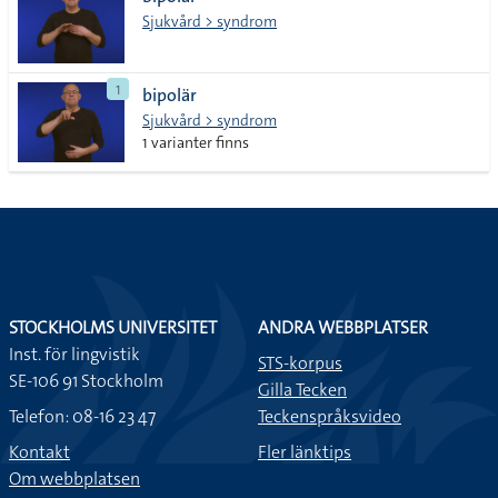
lista
Sjukvård > syndrom
1
bipolär
Sjukvård > syndrom
1 varianter finns
STOCKHOLMS UNIVERSITET
ANDRA WEBBPLATSER
Inst. för lingvistik
STS-korpus
SE-106 91 Stockholm
Gilla Tecken
Telefon: 08-16 23 47
Teckenspråksvideo
Kontakt
Fler länktips
Om webbplatsen