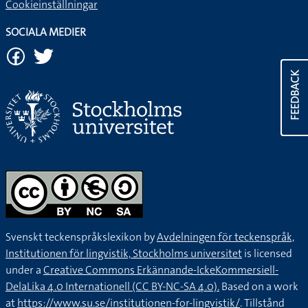
Cookieinställningar
SOCIALA MEDIER
FEEDBACK
Svenskt teckenspråkslexikon by
Avdelningen för teckenspråk,
Institutionen för lingvistik, Stockholms universitet
is licensed
under a
Creative Commons Erkännande-IckeKommersiell-
DelaLika 4.0 Internationell (CC BY-NC-SA 4.0).
Based on a work
at
https://www.su.se/institutionen-for-lingvistik/
. Tillstånd