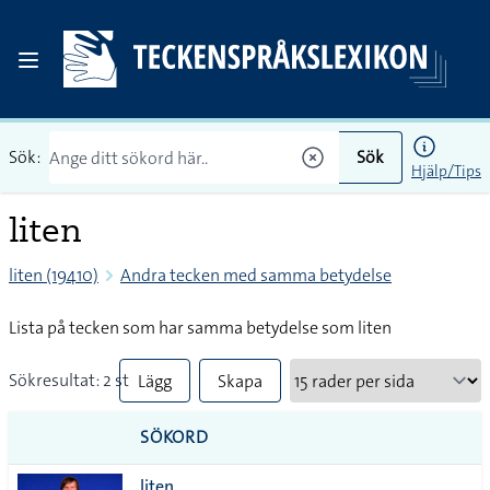
Sök:
Sök
Hjälp/Tips
liten
liten (19410)
Andra tecken med samma betydelse
Lista på tecken som har samma betydelse som liten
Sökresultat: 2 st
Lägg
Skapa
till
PDF
SÖKORD
alla i
liten