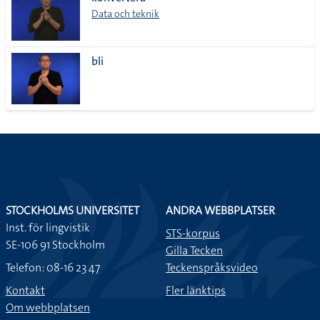
lista
Data och teknik
bli
STOCKHOLMS UNIVERSITET
ANDRA WEBBPLATSER
Inst. för lingvistik
STS-korpus
SE-106 91 Stockholm
Gilla Tecken
Telefon: 08-16 23 47
Teckenspråksvideo
Kontakt
Fler länktips
Om webbplatsen