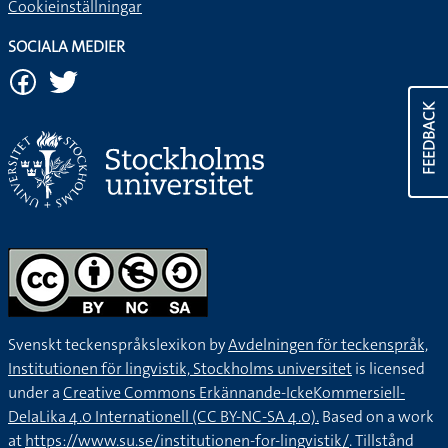
Cookieinställningar
SOCIALA MEDIER
FEEDBACK
Svenskt teckenspråkslexikon by
Avdelningen för teckenspråk,
Institutionen för lingvistik, Stockholms universitet
is licensed
under a
Creative Commons Erkännande-IckeKommersiell-
DelaLika 4.0 Internationell (CC BY-NC-SA 4.0).
Based on a work
at
https://www.su.se/institutionen-for-lingvistik/
. Tillstånd