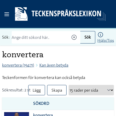
Sök:
Sök
Hjälp/Tips
konvertera
konvertera (19471)
Kan även betyda
Teckenformen för konvertera kan också betyda
Sökresultat: 2 st
Lägg
Skapa
till
PDF
SÖKORD
alla i
konvertera