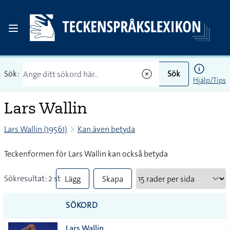
Sök:
Sök
Hjälp/Tips
Lars Wallin
Lars Wallin (19561)
Kan även betyda
Teckenformen för Lars Wallin kan också betyda
Sökresultat: 2 st
Lägg
Skapa
till
PDF
SÖKORD
alla i
Lars Wallin