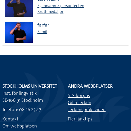
lista
Egennamn > persontecken
Kruthmedaljör
farfar
Familj
STOCKHOLMS UNIVERSITET
ANDRA WEBBPLATSER
Inst. för lingvistik
STS-korpus
SE-106 91 Stockholm
Gilla Tecken
Telefon: 08-16 23 47
Teckenspråksvideo
Kontakt
Fler länktips
Om webbplatsen