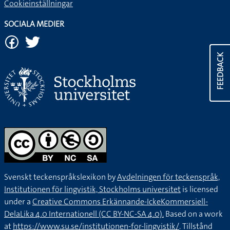
Cookieinställningar
SOCIALA MEDIER
FEEDBACK
Svenskt teckenspråkslexikon by
Avdelningen för teckenspråk,
Institutionen för lingvistik, Stockholms universitet
is licensed
under a
Creative Commons Erkännande-IckeKommersiell-
DelaLika 4.0 Internationell (CC BY-NC-SA 4.0).
Based on a work
at
https://www.su.se/institutionen-for-lingvistik/
. Tillstånd