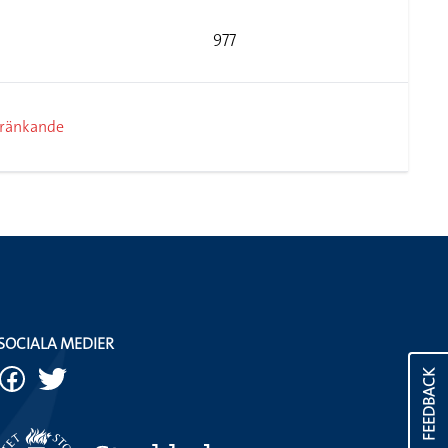
977
kränkande
SOCIALA MEDIER
FEEDBACK