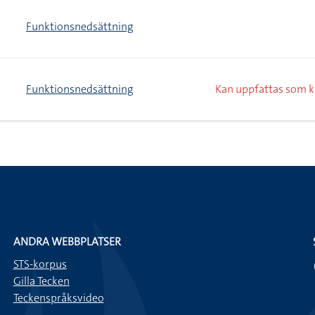
Funktionsnedsättning
Funktionsnedsättning
Kan uppfattas som 
ANDRA WEBBPLATSER
STS-korpus
Gilla Tecken
Teckenspråksvideo