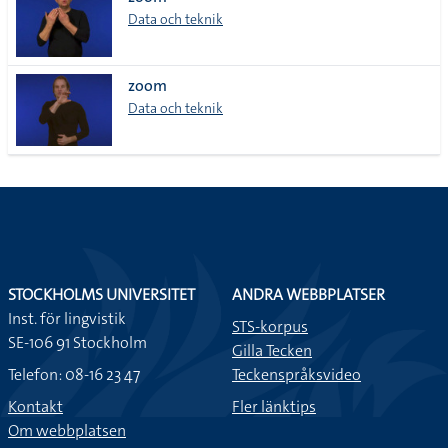
lista
Data och teknik
zoom
Data och teknik
STOCKHOLMS UNIVERSITET
ANDRA WEBBPLATSER
Inst. för lingvistik
STS-korpus
SE-106 91 Stockholm
Gilla Tecken
Telefon: 08-16 23 47
Teckenspråksvideo
Kontakt
Fler länktips
Om webbplatsen