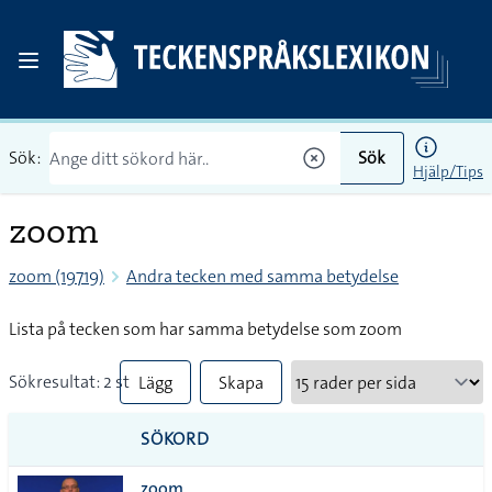
Sök:
Sök
Hjälp/Tips
zoom
zoom (19719)
Andra tecken med samma betydelse
Lista på tecken som har samma betydelse som zoom
Sökresultat: 2 st
Lägg
Skapa
till
PDF
SÖKORD
alla i
zoom