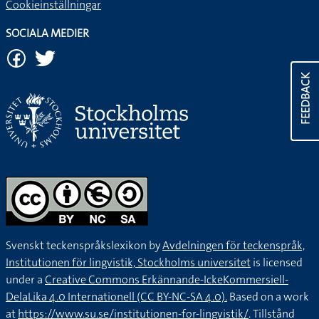
Cookieinställningar
SOCIALA MEDIER
FEEDBACK
Svenskt teckenspråkslexikon by
Avdelningen för teckenspråk,
Institutionen för lingvistik, Stockholms universitet
is licensed
under a
Creative Commons Erkännande-IckeKommersiell-
DelaLika 4.0 Internationell (CC BY-NC-SA 4.0).
Based on a work
at
https://www.su.se/institutionen-for-lingvistik/
. Tillstånd