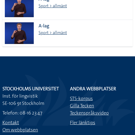
lista
Sport > allmänt
A-lag
Sport > allmänt
STOCKHOLMS UNIVERSITET
ANDRA WEBBPLATSER
Inst. för lingvistik
STS-korpus
SE-106 91 Stockholm
Gilla Tecken
Telefon: 08-16 23 47
Teckenspråksvideo
Kontakt
Fler länktips
Om webbplatsen