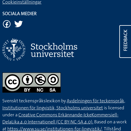
Cookieinställningar
SOCIALA MEDIER
FEEDBACK
Svenskt teckenspråkslexikon by
Avdelningen för teckenspråk,
Institutionen för lingvistik, Stockholms universitet
is licensed
under a
Creative Commons Erkännande-IckeKommersiell-
DelaLika 4.0 Internationell (CC BY-NC-SA 4.0).
Based on a work
at
https://www.su.se/institutionen-for-lingvistik/
. Tillstånd