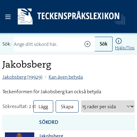
Sök:
Sök
Hjälp/Tips
Jakobsberg
Jakobsberg (19929)
Kan även betyda
Teckenformen för Jakobsberg kan också betyda
Sökresultat: 2 st
Lägg
Skapa
till
PDF
SÖKORD
alla i
Jakobsberg