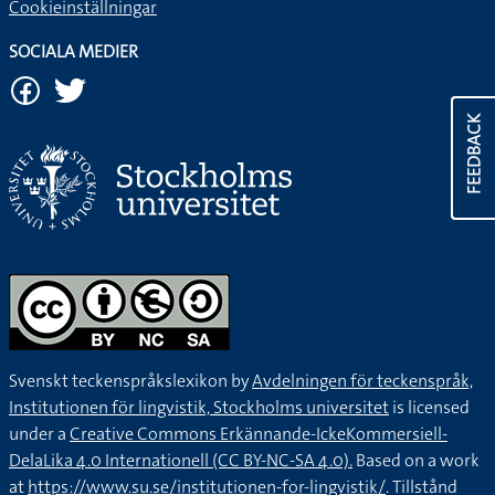
Cookieinställningar
SOCIALA MEDIER
FEEDBACK
Svenskt teckenspråkslexikon by
Avdelningen för teckenspråk,
Institutionen för lingvistik, Stockholms universitet
is licensed
under a
Creative Commons Erkännande-IckeKommersiell-
DelaLika 4.0 Internationell (CC BY-NC-SA 4.0).
Based on a work
at
https://www.su.se/institutionen-for-lingvistik/
. Tillstånd