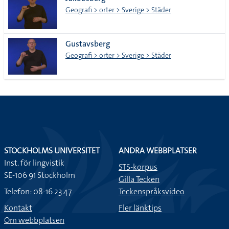
lista
Geografi > orter > Sverige > Städer
Gustavsberg
Geografi > orter > Sverige > Städer
STOCKHOLMS UNIVERSITET
ANDRA WEBBPLATSER
Inst. för lingvistik
STS-korpus
SE-106 91 Stockholm
Gilla Tecken
Telefon: 08-16 23 47
Teckenspråksvideo
Kontakt
Fler länktips
Om webbplatsen