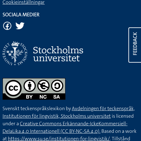
Cookieinställningar
SOCIALA MEDIER
FEEDBACK
Svenskt teckenspråkslexikon by
Avdelningen för teckenspråk,
Institutionen för lingvistik, Stockholms universitet
is licensed
under a
Creative Commons Erkännande-IckeKommersiell-
DelaLika 4.0 Internationell (CC BY-NC-SA 4.0).
Based on a work
at
https://www.su.se/institutionen-for-lingvistik/
. Tillstånd