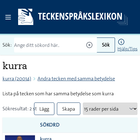
Sök:
Sök
Hjälp/Tips
kurra
kurra (20014)
Andra tecken med samma betydelse
Lista på tecken som har samma betydelse som kurra
Sökresultat: 2 st
Lägg
Skapa
till
PDF
SÖKORD
alla i
kurra