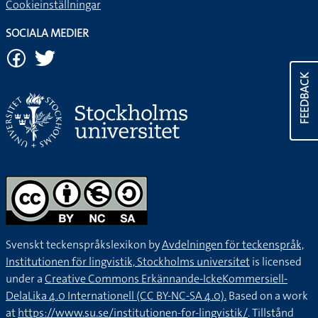
Cookieinställningar
SOCIALA MEDIER
FEEDBACK
Svenskt teckenspråkslexikon by
Avdelningen för teckenspråk,
Institutionen för lingvistik, Stockholms universitet
is licensed
under a
Creative Commons Erkännande-IckeKommersiell-
DelaLika 4.0 Internationell (CC BY-NC-SA 4.0).
Based on a work
at
https://www.su.se/institutionen-for-lingvistik/
. Tillstånd