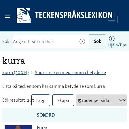
Sök:
Sök
Hjälp/Tips
kurra
kurra (20014)
Andra tecken med samma betydelse
Lista på tecken som har samma betydelse som kurra
Sökresultat: 2 st
Lägg
Skapa
till
PDF
SÖKORD
alla i
kurra