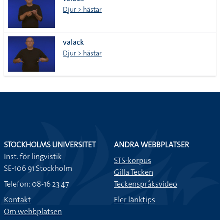
lista
Djur > hästar
valack
Djur > hästar
STOCKHOLMS UNIVERSITET
ANDRA WEBBPLATSER
Inst. för lingvistik
STS-korpus
SE-106 91 Stockholm
Gilla Tecken
Telefon: 08-16 23 47
Teckenspråksvideo
Kontakt
Fler länktips
Om webbplatsen