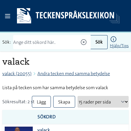
Sök:
Sök
Hjälp/Tips
valack
valack (20055)
Andra tecken med samma betydelse
Lista på tecken som har samma betydelse som valack
Sökresultat: 2 st
Lägg
Skapa
till
PDF
SÖKORD
alla i
valack