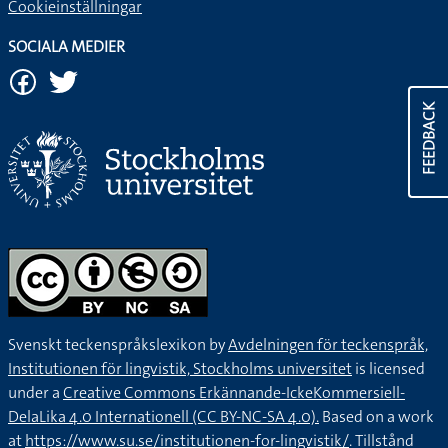
Cookieinställningar
SOCIALA MEDIER
FEEDBACK
Svenskt teckenspråkslexikon by
Avdelningen för teckenspråk,
Institutionen för lingvistik, Stockholms universitet
is licensed
under a
Creative Commons Erkännande-IckeKommersiell-
DelaLika 4.0 Internationell (CC BY-NC-SA 4.0).
Based on a work
at
https://www.su.se/institutionen-for-lingvistik/
. Tillstånd