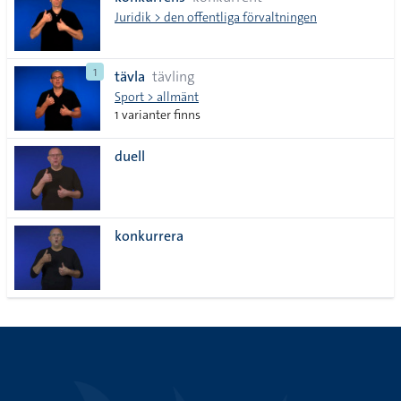
lista
Juridik > den offentliga förvaltningen
1
tävla
tävling
Sport > allmänt
1 varianter finns
duell
konkurrera