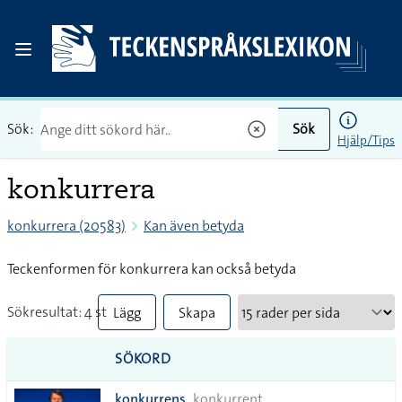
Sök:
Sök
Hjälp/Tips
konkurrera
konkurrera (20583)
Kan även betyda
Teckenformen för konkurrera kan också betyda
Sökresultat: 4 st
Lägg
Skapa
till
PDF
SÖKORD
alla i
konkurrens
konkurrent