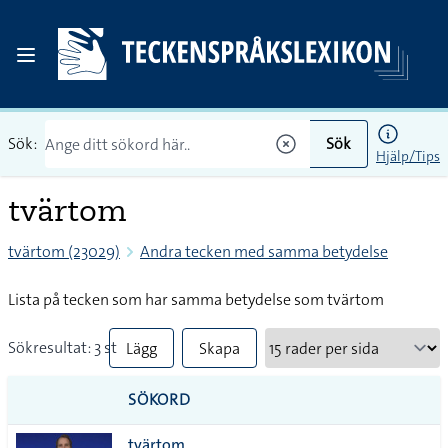
Sök:
Sök
Hjälp/Tips
tvärtom
tvärtom (23029)
Andra tecken med samma betydelse
Lista på tecken som har samma betydelse som tvärtom
Sökresultat: 3 st
Lägg
Skapa
till
PDF
SÖKORD
alla i
tvärtom