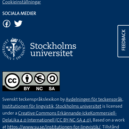
Cookieinställningar
SOCIALA MEDIER
FEEDBACK
Svenskt teckenspråkslexikon by
Avdelningen för teckenspråk,
Institutionen för lingvistik, Stockholms universitet
is licensed
under a
Creative Commons Erkännande-IckeKommersiell-
DelaLika 4.0 Internationell (CC BY-NC-SA 4.0).
Based on a work
at
https://www.su.se/institutionen-for-lingvistik/
. Tillstånd