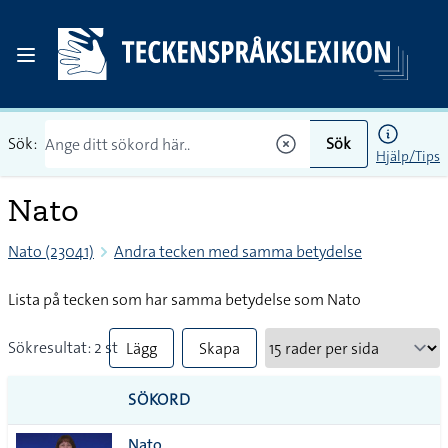
Sök:
Sök
Hjälp/Tips
Nato
Nato (23041)
Andra tecken med samma betydelse
Lista på tecken som har samma betydelse som Nato
Sökresultat: 2 st
Lägg
Skapa
till
PDF
SÖKORD
alla i
Nato