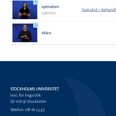
1
operation
Sjukvård > behandl
operera
2
skära
STOCKHOLMS UNIVERSITET
Inst. för lingvistik
SE-106 91 Stockholm
Telefon: 08-16 23 47