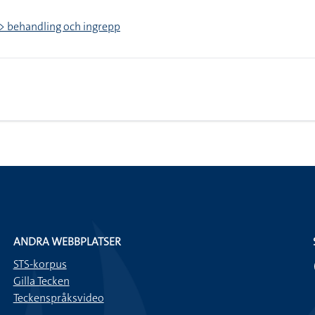
> behandling och ingrepp
ANDRA WEBBPLATSER
STS-korpus
Gilla Tecken
Teckenspråksvideo