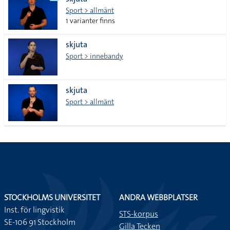
lista
Sport > allmänt
1 varianter finns
skjuta
Sport > innebandy
skjuta
Sport > allmänt
STOCKHOLMS UNIVERSITET
ANDRA WEBBPLATSER
Inst. för lingvistik
STS-korpus
SE-106 91 Stockholm
Gilla Tecken