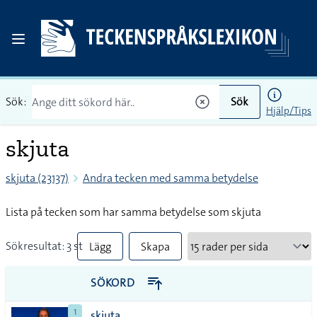
Sök:
Sök
Hjälp/Tips
skjuta
skjuta (23137)
Andra tecken med samma betydelse
Lista på tecken som har samma betydelse som skjuta
Sökresultat: 3 st
Lägg
Skapa
till
PDF
SÖKORD
alla i
1
skjuta