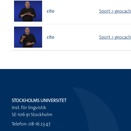
cito
Sport > geocach
cito
Sport > geocach
STOCKHOLMS UNIVERSITET
Inst. för lingvistik
SE-106 91 Stockholm
Telefon: 08-16 23 47