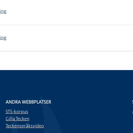
ing
ing
ANDRA WEBBPLATSER
STS-korpus
Gilla Tecken
Teckenspråksvideo