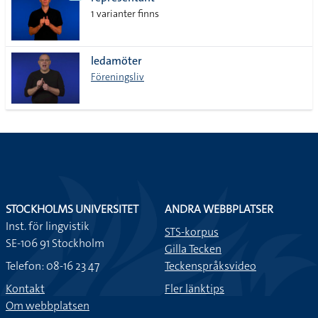
lista
1 varianter finns
ledamöter
Föreningsliv
STOCKHOLMS UNIVERSITET
ANDRA WEBBPLATSER
Inst. för lingvistik
STS-korpus
SE-106 91 Stockholm
Gilla Tecken
Telefon: 08-16 23 47
Teckenspråksvideo
Kontakt
Fler länktips
Om webbplatsen