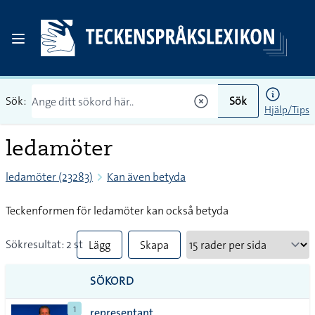
Sök:
Sök
Hjälp/Tips
ledamöter
ledamöter (23283)
Kan även betyda
Teckenformen för ledamöter kan också betyda
Sökresultat: 2 st
Lägg
Skapa
till
PDF
SÖKORD
alla i
1
representant