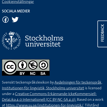
Cookieinställningar
SOCIALA MEDIER
FEEDBACK
Svenskt teckenspråkslexikon by
Avdelningen för teckenspråk,
Institutionen för lingvistik, Stockholms universitet
is licensed
under a
Creative Commons Erkännande-IckeKommersiell-
DelaLika 4.0 Internationell (CC BY-NC-SA 4.0).
Based on a work
at
https://www.su.se/institutionen-for-lingvistik/
. Tillstånd