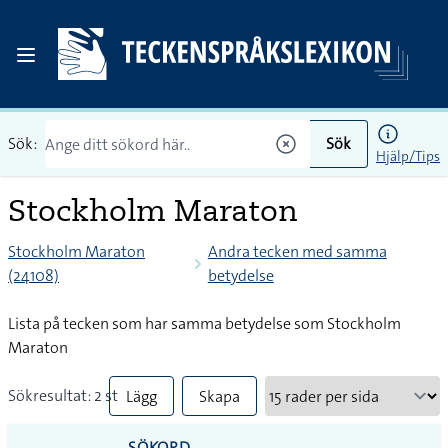
Sök:
Sök
Hjälp/Tips
Stockholm Maraton
Stockholm Maraton
Andra tecken med samma
(24108)
betydelse
Lista på tecken som har samma betydelse som Stockholm
Maraton
Sökresultat: 2 st
Lägg
Skapa
till
PDF
SÖKORD