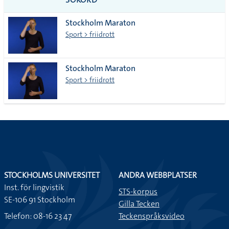
alla i
Stockholm Maraton
lista
Sport > friidrott
Stockholm Maraton
Sport > friidrott
STOCKHOLMS UNIVERSITET
ANDRA WEBBPLATSER
Inst. för lingvistik
STS-korpus
SE-106 91 Stockholm
Gilla Tecken
Telefon: 08-16 23 47
Teckenspråksvideo