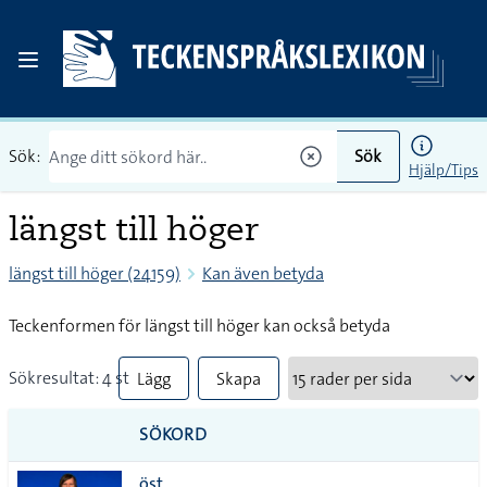
Sök:
Sök
Hjälp/Tips
längst till höger
längst till höger (24159)
Kan även betyda
Teckenformen för längst till höger kan också betyda
Sökresultat: 4 st
Lägg
Skapa
till
PDF
SÖKORD
alla i
öst