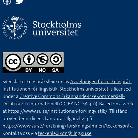
Svenskt teckenspråkslexikon by
Avdelningen för teckenspråk,
Institutionen för lingvistik, Stockholms universitet
is licensed
under a
Creative Commons Erkännande-IckeKommersiell-
DelaLika 4.0 Internationell (CC BY-NC-SA 4.0).
Based on a work
at
https://www.su.se/institutionen-for-lingvistik/
. Tillstånd
utöver denna licens kan vara tillgängligt på
https://www.su.se/forskning/forskningsämnen/teckenspråk
.
Kontakta oss via
teckenlexikon@ling.su.se
.