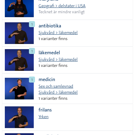
lista
Geografi > delstater i USA
Tecknet är mindre vanligt
1
antibiotika
Sjukvård > läkemedel
1 varianter finns
1
läkemedel
Sjukvård > läkemedel
1 varianter finns
medicin
1
Sex och samlevnad
Sjukvård > läkemedel
1 varianter finns
frilans
Yrken