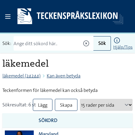
Sök:
Sök
Hjälp/Tips
läkemedel
läkemedel (24244)
Kan även betyda
Teckenformen för läkemedel kan också betyda
Sökresultat: 6 st
Lägg
Skapa
till
PDF
SÖKORD
alla i
Maryland