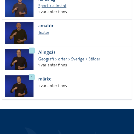
lista
Sport > allmänt
1 varianter finns
amatör
Teater
1
Alingsås
Geografi > orter > Sverige > Städer
1 varianter finns
1
märke
1 varianter finns