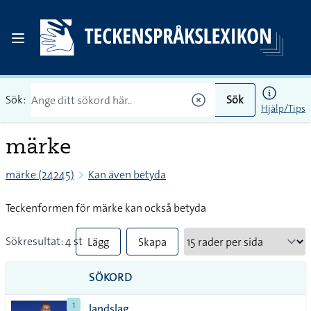
Sök:
Sök
Hjälp/Tips
märke
märke (24245)
Kan även betyda
Teckenformen för märke kan också betyda
Sökresultat: 4 st
Lägg
Skapa
till
PDF
SÖKORD
alla i
1
landslag