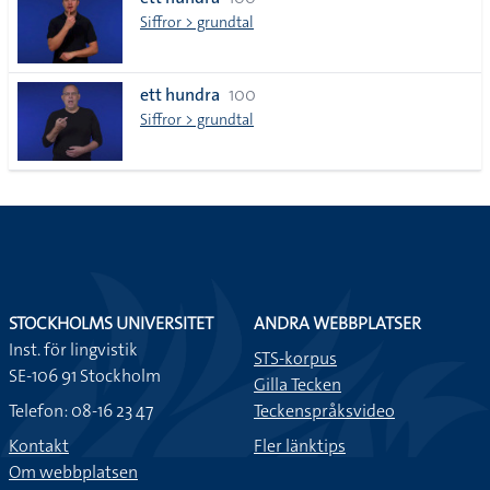
lista
Siffror > grundtal
ett hundra
100
Siffror > grundtal
STOCKHOLMS UNIVERSITET
ANDRA WEBBPLATSER
Inst. för lingvistik
STS-korpus
SE-106 91 Stockholm
Gilla Tecken
Telefon: 08-16 23 47
Teckenspråksvideo
Kontakt
Fler länktips
Om webbplatsen