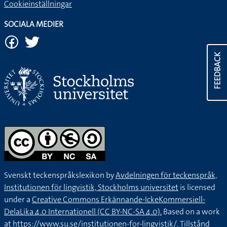
Cookieinställningar
SOCIALA MEDIER
FEEDBACK
Svenskt teckenspråkslexikon by
Avdelningen för teckenspråk,
Institutionen för lingvistik, Stockholms universitet
is licensed
under a
Creative Commons Erkännande-IckeKommersiell-
DelaLika 4.0 Internationell (CC BY-NC-SA 4.0).
Based on a work
at
https://www.su.se/institutionen-for-lingvistik/
. Tillstånd