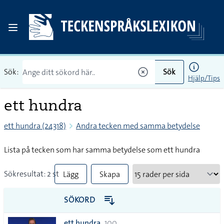
Sök:
Sök
Hjälp/Tips
ett hundra
ett hundra (24318)
Andra tecken med samma betydelse
Lista på tecken som har samma betydelse som ett hundra
Sökresultat: 2 st
Lägg
Skapa
till
PDF
SÖKORD
alla i
ett hundra
100