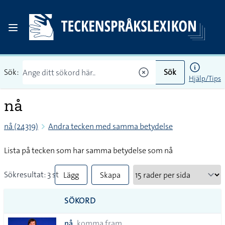
Sök:
Sök
Hjälp/Tips
nå
nå (24319)
Andra tecken med samma betydelse
Lista på tecken som har samma betydelse som nå
Sökresultat: 3 st
Lägg
Skapa
till
PDF
SÖKORD
alla i
nå
komma fram