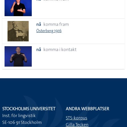
lista
nå
komma fram
Österberg 1916
nå
komma i kontakt
STOCKHOLMS UNIVERSITET
ANDRA WEBBPLATSER
Inst. för lingvistik
STS-korpus
SE-106 91 Stockholm
Gilla Tecken