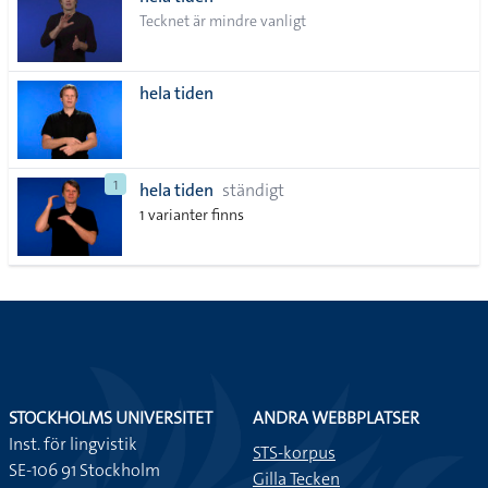
lista
Tecknet är mindre vanligt
hela tiden
1
hela tiden
ständigt
1 varianter finns
STOCKHOLMS UNIVERSITET
ANDRA WEBBPLATSER
Inst. för lingvistik
STS-korpus
SE-106 91 Stockholm
Gilla Tecken