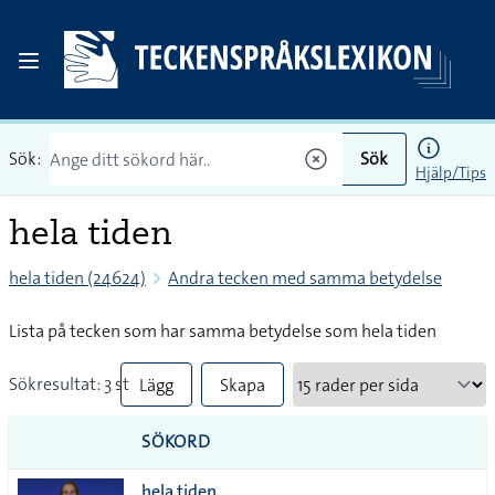
Sök:
Sök
Hjälp/Tips
hela tiden
hela tiden (24624)
Andra tecken med samma betydelse
Lista på tecken som har samma betydelse som hela tiden
Sökresultat: 3 st
Lägg
Skapa
till
PDF
SÖKORD
alla i
hela tiden