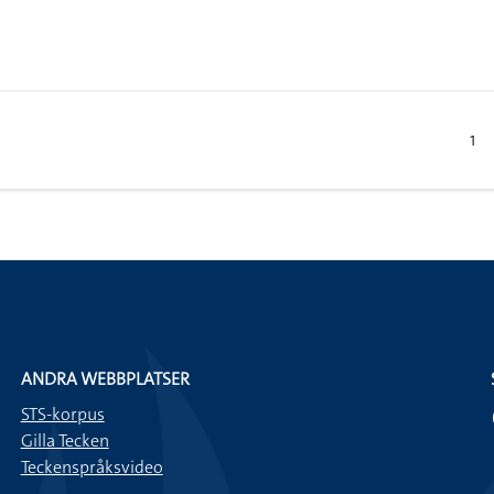
1
ANDRA WEBBPLATSER
STS-korpus
Gilla Tecken
Teckenspråksvideo