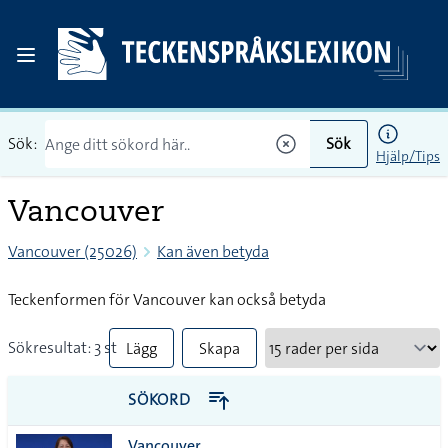
Sök:
Sök
Hjälp/Tips
Vancouver
Vancouver (25026)
Kan även betyda
Teckenformen för Vancouver kan också betyda
Sökresultat: 3 st
Lägg
Skapa
till
PDF
SÖKORD
alla i
Vancouver