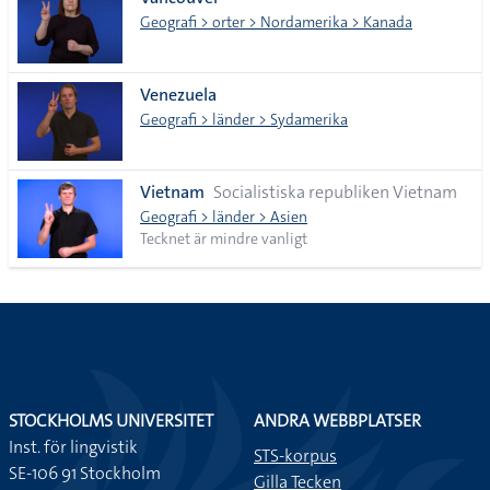
lista
Geografi > orter > Nordamerika > Kanada
Venezuela
Geografi > länder > Sydamerika
Vietnam
Socialistiska republiken Vietnam
Geografi > länder > Asien
Tecknet är mindre vanligt
STOCKHOLMS UNIVERSITET
ANDRA WEBBPLATSER
Inst. för lingvistik
STS-korpus
SE-106 91 Stockholm
Gilla Tecken