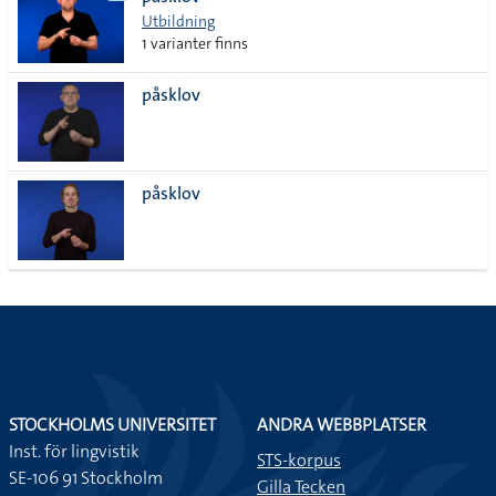
lista
Utbildning
1 varianter finns
påsklov
påsklov
STOCKHOLMS UNIVERSITET
ANDRA WEBBPLATSER
Inst. för lingvistik
STS-korpus
SE-106 91 Stockholm
Gilla Tecken