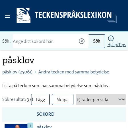
Sök:
Sök
Hjälp/Tips
påsklov
påsklov (25061)
Andra tecken med samma betydelse
Lista på tecken som har samma betydelse som påsklov
Sökresultat: 3 st
Lägg
Skapa
till
PDF
SÖKORD
alla i
1
påsklov